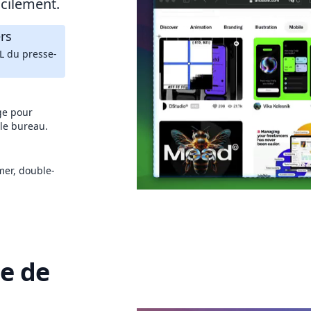
acilement.
rs
L du presse-
ge pour
 le bureau.
er, double-
e de