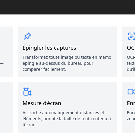
Épingler les captures
OC
Transformez toute image ou texte en mémo
OCR
 —
épinglé au-dessus du bureau pour
tex
comparer facilement.
qu’i
Mesure d’écran
En
Accroche automatiquement distances et
Enr
e
éléments, annote la taille de tout contenu à
zon
l’écran.