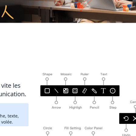
vite les
unication.
che, texte,
 volée.