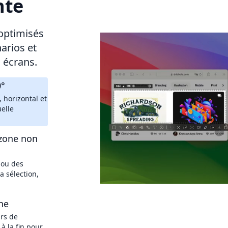
nte
optimisés
arios et
 écrans.
0°
, horizontal et
elle
 zone non
 ou des
a sélection,
ne
rs de
 à la fin pour