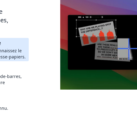
e
es,
e
nnaissez le
esse-papiers.
de-barres,
ure
nnu.